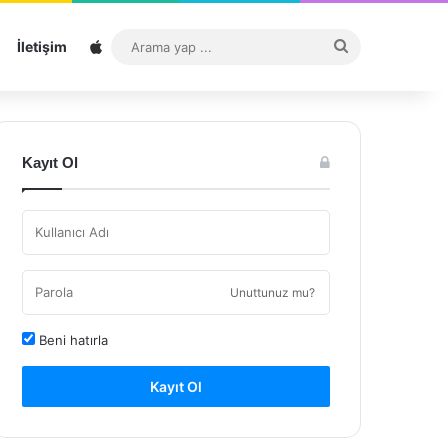
Sitemap
Arama
İletişim
yap
...
Kayıt Ol
Unuttunuz mu?
Beni hatırla
Kayıt Ol