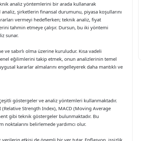
nik analiz yöntemlerini bir arada kullanarak
analiz, şirketlerin finansal durumunu, piyasa koşullarını
arları vermeyi hedeflerken; teknik analiz, fiyat
dlerini tahmin etmeye çalışır. Dursun, bu iki yöntemi
iz sunar.
 ve sabırlı olma üzerine kuruludur. Kısa vadeli
el eğilimlerini takip etmek, onun analizlerinin temel
duygusal kararlar almalarını engelleyerek daha mantıklı ve
eşitli göstergeler ve analiz yöntemleri kullanmaktadır.
SI (Relative Strength Index), MACD (Moving Average
nt gibi teknik göstergeler bulunmaktadır. Bu
ım noktalarını belirlemede yardımcı olur.
ilerin etkisi de önemli bir yer tutar. Enflasyon, işsizlik