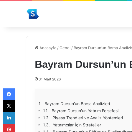
Anasayfa
/
Genel
/
Bayram Dursun’un Borsa Analizle
Bayram Dursun’un B
31 Mart 2026
Facebook
X
Bayram Dursun'un Borsa Analizleri
Bayram Dursun'un Yatırım Felsefesi
LinkedIn
Piyasa Trendleri ve Analiz Yöntemleri
Pinterest
Yatırımcılar İçin Stratejiler
Bayram Dursun'un Eğitim ve Bilgilendirme 