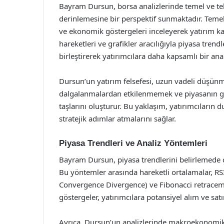
Bayram Dursun, borsa analizlerinde temel ve tek
derinlemesine bir perspektif sunmaktadır. Temel 
ve ekonomik göstergeleri inceleyerek yatırım kar
hareketleri ve grafikler aracılığıyla piyasa tren
birleştirerek yatırımcılara daha kapsamlı bir anal
Dursun’un yatırım felsefesi, uzun vadeli düşünme
dalgalanmalardan etkilenmemek ve piyasanın gen
taşlarını oluşturur. Bu yaklaşım, yatırımcıların 
stratejik adımlar atmalarını sağlar.
Piyasa Trendleri ve Analiz Yöntemleri
Bayram Dursun, piyasa trendlerini belirlemede ç
Bu yöntemler arasında hareketli ortalamalar, R
Convergence Divergence) ve Fibonacci retraceme
göstergeler, yatırımcılara potansiyel alım ve sat
Ayrıca, Dursun’un analizlerinde makroekonomik ver