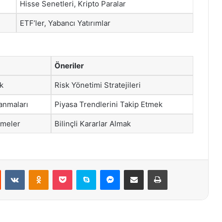
Hisse Senetleri, Kripto Paralar
ETF’ler, Yabancı Yatırımlar
Öneriler
ik
Risk Yönetimi Stratejileri
anmaları
Piyasa Trendlerini Takip Etmek
lmeler
Bilinçli Kararlar Almak
st
Reddit
VKontakte
Odnoklassniki
Pocket
Skype
Messenger
E-Posta ile paylaş
Yazdır