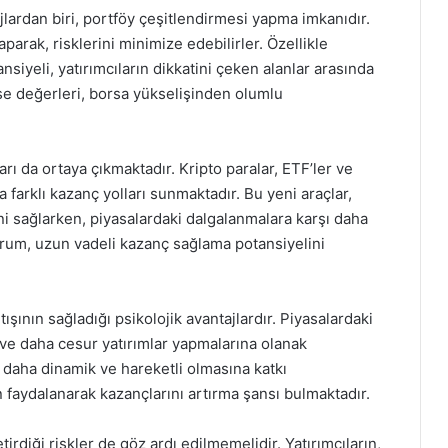
jlardan biri, portföy çeşitlendirmesi yapma imkanıdır.
parak, risklerini minimize edebilirler. Özellikle
siyeli, yatırımcıların dikkatini çeken alanlar arasında
sse değerleri, borsa yükselişinden olumlu
çları da ortaya çıkmaktadır. Kripto paralar, ETF’ler ve
ra farklı kazanç yolları sunmaktadır. Bu yeni araçlar,
rini sağlarken, piyasalardaki dalgalanmalara karşı daha
urum, uzun vadeli kazanç sağlama potansiyelini
rtışının sağladığı psikolojik avantajlardır. Piyasalardaki
 ve daha cesur yatırımlar yapmalarına olanak
 daha dinamik ve hareketli olmasına katkı
 faydalanarak kazançlarını artırma şansı bulmaktadır.
irdiği riskler de göz ardı edilmemelidir. Yatırımcıların,