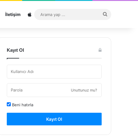
Sitemap
Arama
İletişim
yap
...
Kayıt Ol
Unuttunuz mu?
Beni hatırla
Kayıt Ol