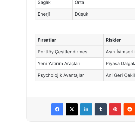
Sağlık
Orta
Enerji
Düşük
Fırsatlar
Riskler
Portföy Çeşitlendirmesi
Aşırı İyimserl
Yeni Yatırım Araçları
Piyasa Dalgal
Psycholojik Avantajlar
Ani Geri Çeki
Facebook
X
LinkedIn
Tumblr
Pintere