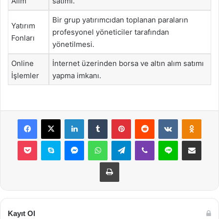
Alım
satımı.
Bir grup yatırımcıdan toplanan paraların
Yatırım
profesyonel yöneticiler tarafından
Fonları
yönetilmesi.
Online
İnternet üzerinden borsa ve altın alım satımı
İşlemler
yapma imkanı.
Facebook
X
LinkedIn
Tumblr
Pinterest
Reddit
VKontakte
Odnok
Pocket
Skype
Messenger
WhatsApp
Telegram
Viber
Line
E-Posta ile payla
Yazdır
Kayıt Ol