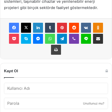
sistemleri, taşınabilir cihazlar ve yenilenebilir enerji
projeleri gibi birçok sektörde faaliyet göstermektedir.
Facebook
X
LinkedIn
Tumblr
Pinterest
Reddit
VKontakte
Odnok
Pocket
Skype
Messenger
WhatsApp
Telegram
Viber
Line
E-Posta ile payla
Yazdır
Kayıt Ol
Unuttunuz mu?