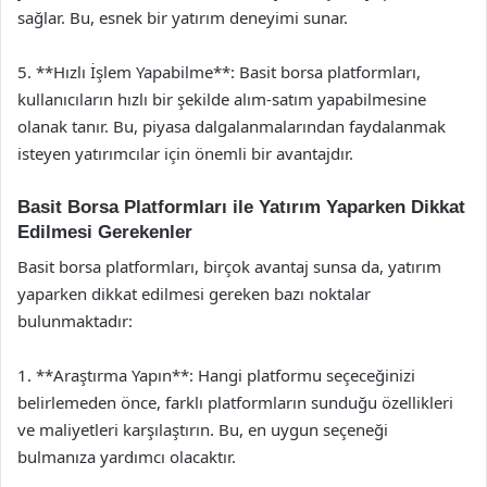
sağlar. Bu, esnek bir yatırım deneyimi sunar.
5. **Hızlı İşlem Yapabilme**: Basit borsa platformları,
kullanıcıların hızlı bir şekilde alım-satım yapabilmesine
olanak tanır. Bu, piyasa dalgalanmalarından faydalanmak
isteyen yatırımcılar için önemli bir avantajdır.
Basit Borsa Platformları ile Yatırım Yaparken Dikkat
Edilmesi Gerekenler
Basit borsa platformları, birçok avantaj sunsa da, yatırım
yaparken dikkat edilmesi gereken bazı noktalar
bulunmaktadır:
1. **Araştırma Yapın**: Hangi platformu seçeceğinizi
belirlemeden önce, farklı platformların sunduğu özellikleri
ve maliyetleri karşılaştırın. Bu, en uygun seçeneği
bulmanıza yardımcı olacaktır.