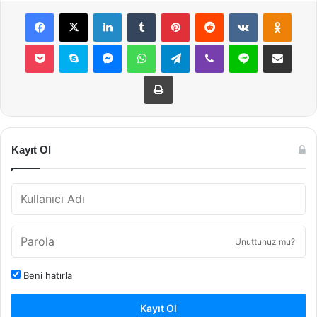
Facebook
X
LinkedIn
Tumblr
Pinterest
Reddit
VKontakte
Odnok
Pocket
Skype
Messenger
WhatsApp
Telegram
Viber
Line
E-Posta ile payla
Yazdır
Kayıt Ol
Unuttunuz mu?
Beni hatırla
Kayıt Ol