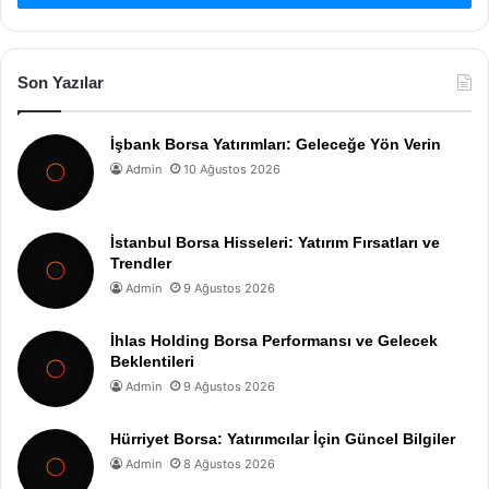
Son Yazılar
İşbank Borsa Yatırımları: Geleceğe Yön Verin
Admin
10 Ağustos 2026
İstanbul Borsa Hisseleri: Yatırım Fırsatları ve
Trendler
Admin
9 Ağustos 2026
İhlas Holding Borsa Performansı ve Gelecek
Beklentileri
Admin
9 Ağustos 2026
Hürriyet Borsa: Yatırımcılar İçin Güncel Bilgiler
Admin
8 Ağustos 2026