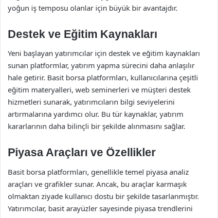
yoğun iş temposu olanlar için büyük bir avantajdır.
Destek ve Eğitim Kaynakları
Yeni başlayan yatırımcılar için destek ve eğitim kaynakları
sunan platformlar, yatırım yapma sürecini daha anlaşılır
hale getirir. Basit borsa platformları, kullanıcılarına çeşitli
eğitim materyalleri, web seminerleri ve müşteri destek
hizmetleri sunarak, yatırımcıların bilgi seviyelerini
artırmalarına yardımcı olur. Bu tür kaynaklar, yatırım
kararlarının daha bilinçli bir şekilde alınmasını sağlar.
Piyasa Araçları ve Özellikler
Basit borsa platformları, genellikle temel piyasa analiz
araçları ve grafikler sunar. Ancak, bu araçlar karmaşık
olmaktan ziyade kullanıcı dostu bir şekilde tasarlanmıştır.
Yatırımcılar, basit arayüzler sayesinde piyasa trendlerini