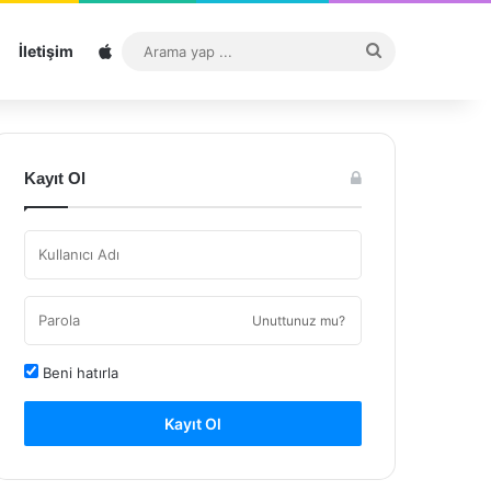
Sitemap
Arama
İletişim
yap
...
Kayıt Ol
Unuttunuz mu?
Beni hatırla
Kayıt Ol