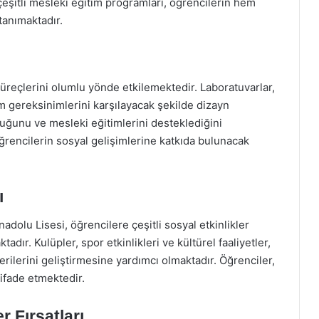
eşitli mesleki eğitim programları, öğrencilerin hem
tanımaktadır.
 süreçlerini olumlu yönde etkilemektedir. Laboratuvarlar,
im gereksinimlerini karşılayacak şekilde dizayn
lduğunu ve mesleki eğitimlerini desteklediğini
öğrencilerin sosyal gelişimlerine katkıda bulunacak
ı
dolu Lisesi, öğrencilere çeşitli sosyal etkinlikler
adır. Kulüpler, spor etkinlikleri ve kültürel faaliyetler,
rilerini geliştirmesine yardımcı olmaktadır. Öğrenciler,
 ifade etmektedir.
 Fırsatları