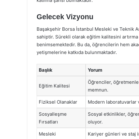
katılma şansı bulmaktadır.
Gelecek Vizyonu
Başakşehir Borsa İstanbul Mesleki ve Teknik A
sahiptir. Sürekli olarak eğitim kalitesini artırm
benimsemektedir. Bu da, öğrencilerin hem akad
yetişmelerine katkıda bulunmaktadır.
Başlık
Yorum
Öğrenciler, öğretmenle
Eğitim Kalitesi
memnun.
Fiziksel Olanaklar
Modern laboratuvarlar v
Sosyalleşme
Sosyal etkinlikler, öğre
Fırsatları
oluyor.
Mesleki
Kariyer günleri ve staj