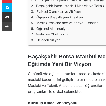
Eğitim Programları ve Uygulamalı Dersler
Skype
Başakşehir Borsa İstanbul Mesleki ve Teknik A
Fiziksel Olanaklar ve Alt Yapı
E-Posta ile paylaş
Öğrenci Sosyalleşme Fırsatları
Yazdır
Mesleki Yönlendirme ve Kariyer Fırsatları
Öğrenci Memnuniyeti
Aileler ve Okul İlişkisi
Gelecek Vizyonu
Başakşehir Borsa İstanbul Mes
Eğitimde Yeni Bir Vizyon
Günümüzde eğitim kurumları, sadece akademik 
mesleki becerilerini geliştirmelerine de olana
Mesleki ve Teknik Anadolu Lisesi, öğrencilere 
programları ile dikkat çekmektedir.
Kuruluş Amacı ve Vizyonu