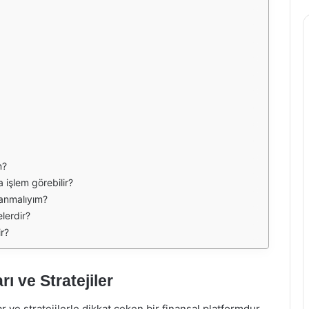
m?
a işlem görebilir?
llanmalıyım?
elerdir?
ir?
rı ve Stratejiler
ar ve stratejilerle dikkat çeken bir finansal platformdur.