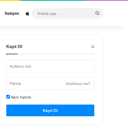
Sitemap
Arama
İletişim
yap
...
Kayıt Ol
Unuttunuz mu?
Beni hatırla
Kayıt Ol