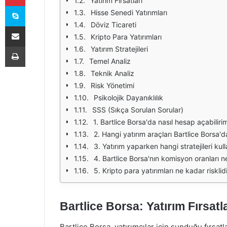
Yatırım Fırsatları
Skype
Hisse Senedi Yatırımları
Döviz Ticareti
E-Posta ile paylaş
Kripto Para Yatırımları
Yazdır
Yatırım Stratejileri
Temel Analiz
Teknik Analiz
Risk Yönetimi
Psikolojik Dayanıklılık
SSS (Sıkça Sorulan Sorular)
1. Bartlice Borsa'da nasıl hesap açabiliri
2. Hangi yatırım araçları Bartlice Borsa'd
3. Yatırım yaparken hangi stratejileri ku
4. Bartlice Borsa'nın komisyon oranları n
5. Kripto para yatırımları ne kadar risklid
Bartlice Borsa: Yatırım Fırsatla
Bartlice Borsa, yatırımcılar için sunduğu fırsatl