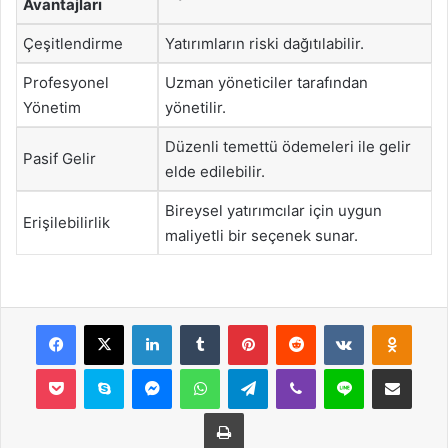
Avantajları
Çeşitlendirme
Yatırımların riski dağıtılabilir.
Profesyonel
Uzman yöneticiler tarafından
Yönetim
yönetilir.
Düzenli temettü ödemeleri ile gelir
Pasif Gelir
elde edilebilir.
Bireysel yatırımcılar için uygun
Erişilebilirlik
maliyetli bir seçenek sunar.
Facebook
X
LinkedIn
Tumblr
Pinterest
Reddit
VKontakte
Odnok
Pocket
Skype
Messenger
WhatsApp
Telegram
Viber
Line
E-Posta ile payla
Yazdır