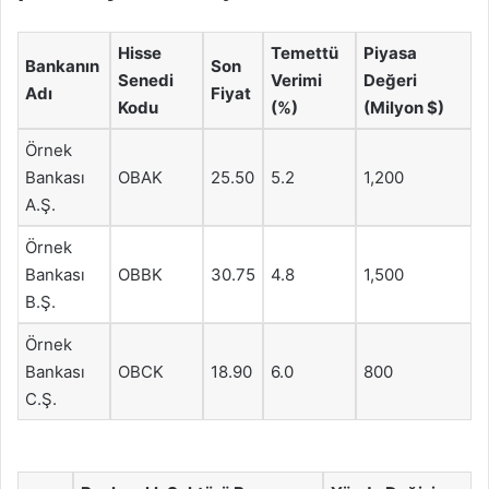
Hisse
Temettü
Piyasa
Bankanın
Son
Senedi
Verimi
Değeri
Adı
Fiyat
Kodu
(%)
(Milyon $)
Örnek
Bankası
OBAK
25.50
5.2
1,200
A.Ş.
Örnek
Bankası
OBBK
30.75
4.8
1,500
B.Ş.
Örnek
Bankası
OBCK
18.90
6.0
800
C.Ş.