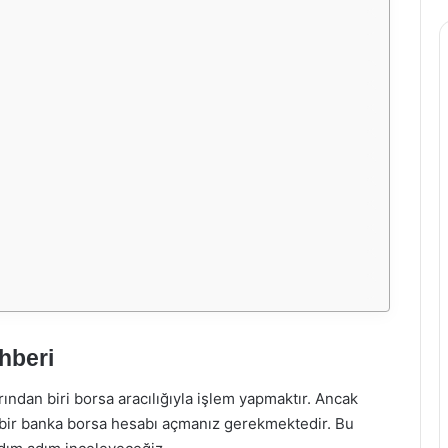
hberi
dan biri borsa aracılığıyla işlem yapmaktır. Ancak
e bir banka borsa hesabı açmanız gerekmektedir. Bu