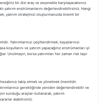
eceğiniz bir dizi araç ve seçenekle karşılaşacaksınız.
arklı yatırım enstrümanlarını değerlendirebilirsiniz. Hangi
ek, yatırım stratejinizi oluşturmanızda önemli bir
dir. Yatırımlarınızı çeşitlendirmek, kayıplarınızı
asa koşullarını ve yatırım yapacağınız enstrümanları iyi
ğlar. Unutmayın, borsa yatırımları her zaman risk taşır
k hesabınızı takip etmek ve yönetmek önemlidir.
tırımlarınızı gerektiğinde yeniden değerlendirebilir ve
ızın sunduğu araçları kullanarak, yatırım
ararlar alabilirsiniz.