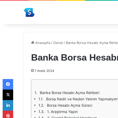
Anasayfa
/
Genel
/
Banka Borsa Hesabı Açma Rehb
Banka Borsa Hesab
7 Aralık 2024
Facebook
X
Banka Borsa Hesabı Açma Rehberi
Borsa Nedir ve Neden Yatırım Yapmalıyım
LinkedIn
Borsa Hesabı Açma Süreci
Pinterest
1. Araştırma Yapın
2. Gerekli Belgeleri Hazırlayın