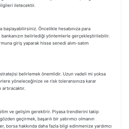
gileri iletecektir.
 başlayabilirsiniz. Öncelikle hesabınıza para
 bankanızın belirlediği yöntemlerle gerçekleştirilebilir.
ormuna giriş yaparak hisse senedi alım-satım
stratejisi belirlemek önemlidir. Uzun vadeli mi yoksa
örlere yöneleceğinize ve risk toleransınıza karar
 artıracaktır.
tim ve gelişim gerektirir. Piyasa trendlerini takip
 gözden geçirmek, başarılı bir yatırımcı olmanın
rler, borsa hakkında daha fazla bilgi edinmenize yardımcı