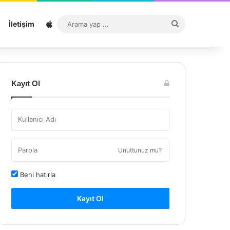
Sitemap
Arama
İletişim
yap
...
Kayıt Ol
Unuttunuz mu?
Beni hatırla
Kayıt Ol