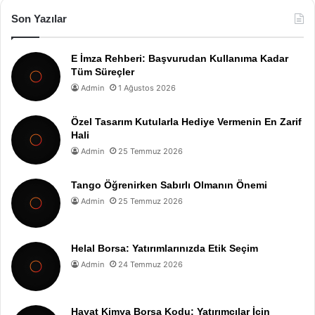
Son Yazılar
E İmza Rehberi: Başvurudan Kullanıma Kadar
Tüm Süreçler
Admin
1 Ağustos 2026
Özel Tasarım Kutularla Hediye Vermenin En Zarif
Hali
Admin
25 Temmuz 2026
Tango Öğrenirken Sabırlı Olmanın Önemi
Admin
25 Temmuz 2026
Helal Borsa: Yatırımlarınızda Etik Seçim
Admin
24 Temmuz 2026
Hayat Kimya Borsa Kodu: Yatırımcılar İçin