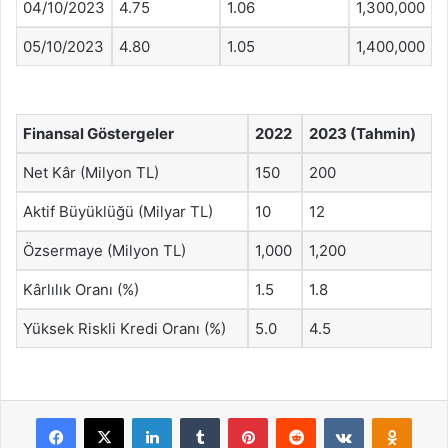
04/10/2023
4.75
1.06
1,300,000
05/10/2023
4.80
1.05
1,400,000
Finansal Göstergeler
2022
2023 (Tahmin)
Net Kâr (Milyon TL)
150
200
Aktif Büyüklüğü (Milyar TL)
10
12
Özsermaye (Milyon TL)
1,000
1,200
Kârlılık Oranı (%)
1.5
1.8
Yüksek Riskli Kredi Oranı (%)
5.0
4.5
Facebook
X
LinkedIn
Tumblr
Pinterest
Reddit
VKontakte
Odnok