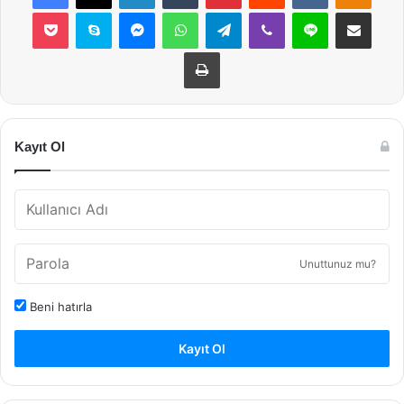
Pocket
Skype
Messenger
WhatsApp
Telegram
Viber
Line
E-Posta ile payla
Yazdır
Kayıt Ol
Unuttunuz mu?
Beni hatırla
Kayıt Ol