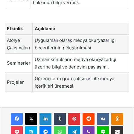
hakkında bilgi vermek.
Etkinlik
Açıklama
Atölye
Uygulamalı olarak medya okuryazarlığı
Çalışmaları
becerilerinin pekiştirilmesi.
Uzman konukların medya okuryazarlığı
Seminerler
üzerine bilgi ve deneyim paylaşımı.
Öğrencilerin grup çalışması ile medya
Projeler
içerikleri üretmesi.
Facebook
X
LinkedIn
Tumblr
Pinterest
Reddit
VKontakte
Odnok
Pocket
Skype
Messenger
WhatsApp
Telegram
Viber
Line
E-Posta ile payla