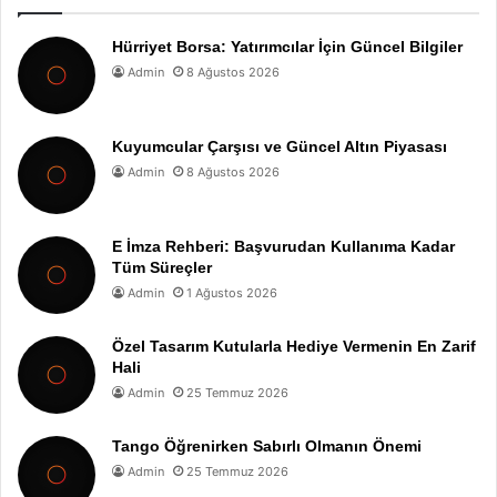
Hürriyet Borsa: Yatırımcılar İçin Güncel Bilgiler
Admin
8 Ağustos 2026
Kuyumcular Çarşısı ve Güncel Altın Piyasası
Admin
8 Ağustos 2026
E İmza Rehberi: Başvurudan Kullanıma Kadar
Tüm Süreçler
Admin
1 Ağustos 2026
Özel Tasarım Kutularla Hediye Vermenin En Zarif
Hali
Admin
25 Temmuz 2026
Tango Öğrenirken Sabırlı Olmanın Önemi
Admin
25 Temmuz 2026