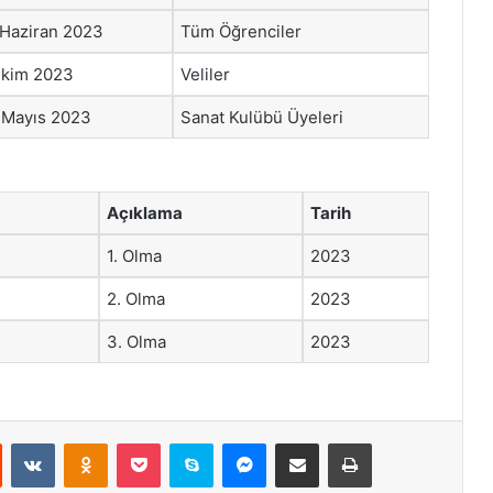
 Haziran 2023
Tüm Öğrenciler
Ekim 2023
Veliler
 Mayıs 2023
Sanat Kulübü Üyeleri
Açıklama
Tarih
1. Olma
2023
2. Olma
2023
3. Olma
2023
st
Reddit
VKontakte
Odnoklassniki
Pocket
Skype
Messenger
E-Posta ile paylaş
Yazdır