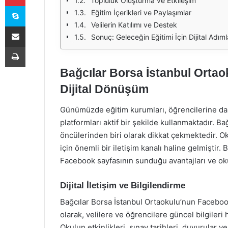
Topluluk Oluşturma ve Etkileşim
Skype
Eğitim İçerikleri ve Paylaşımlar
Velilerin Katılımı ve Destek
E-Posta ile paylaş
Sonuç: Geleceğin Eğitimi İçin Dijital Adıml
Yazdır
Bağcılar Borsa İstanbul Orta
Dijital Dönüşüm
Günümüzde eğitim kurumları, öğrencilerine daha
platformları aktif bir şekilde kullanmaktadır. 
öncülerinden biri olarak dikkat çekmektedir. O
için önemli bir iletişim kanalı haline gelmiştir
Facebook sayfasının sunduğu avantajları ve oku
Dijital İletişim ve Bilgilendirme
Bağcılar Borsa İstanbul Ortaokulu’nun Facebook 
olarak, velilere ve öğrencilere güncel bilgileri 
Okulun etkinlikleri, sınav tarihleri, duyurular ve