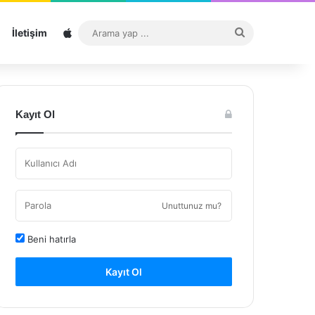
Sitemap
Arama
İletişim
yap
...
Kayıt Ol
Unuttunuz mu?
Beni hatırla
Kayıt Ol