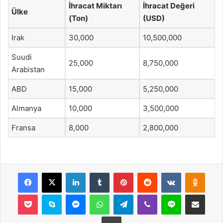
İhracat Miktarı
İhracat Değeri
Ülke
(Ton)
(USD)
Irak
30,000
10,500,000
Suudi
25,000
8,750,000
Arabistan
ABD
15,000
5,250,000
Almanya
10,000
3,500,000
Fransa
8,000
2,800,000
Facebook
X
LinkedIn
Tumblr
Pinterest
Reddit
VKontakte
Odnok
Pocket
Skype
Messenger
WhatsApp
Telegram
Viber
Line
E-Posta ile payla
Yazdır