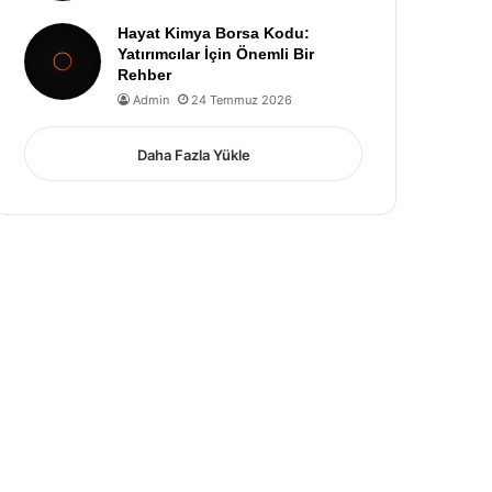
Hayat Kimya Borsa Kodu:
Yatırımcılar İçin Önemli Bir
Rehber
Admin
24 Temmuz 2026
Daha Fazla Yükle