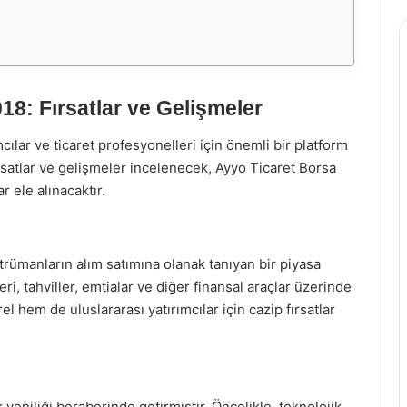
18: Fırsatlar ve Gelişmeler
cılar ve ticaret profesyonelleri için önemli bir platform
ırsatlar ve gelişmeler incelenecek, Ayyo Ticaret Borsa
 ele alınacaktır.
strümanların alım satımına olanak tanıyan bir piyasa
ri, tahviller, emtialar ve diğer finansal araçlar üzerinde
l hem de uluslararası yatırımcılar için cazip fırsatlar
 yeniliği beraberinde getirmiştir. Öncelikle, teknolojik