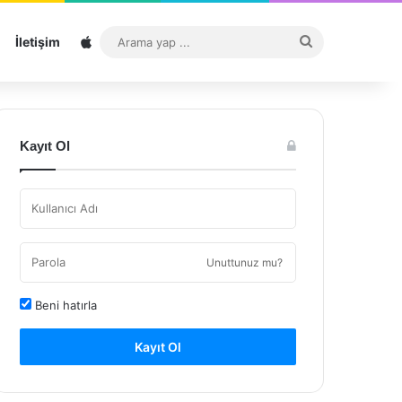
Sitemap
Arama
İletişim
yap
...
Kayıt Ol
Unuttunuz mu?
Beni hatırla
Kayıt Ol