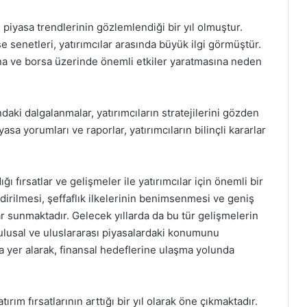
i piyasa trendlerinin gözlemlendiği bir yıl olmuştur.
se senetleri, yatırımcılar arasında büyük ilgi görmüştür.
ına ve borsa üzerinde önemli etkiler yaratmasına neden
ndaki dalgalanmalar, yatırımcıların stratejilerini gözden
asa yorumları ve raporlar, yatırımcıların bilinçli kararlar
ı fırsatlar ve gelişmeler ile yatırımcılar için önemli bir
dirilmesi, şeffaflık ilkelerinin benimsenmesi ve geniş
lar sunmaktadır. Gelecek yıllarda da bu tür gelişmelerin
ulusal ve uluslararası piyasalardaki konumunu
da yer alarak, finansal hedeflerine ulaşma yolunda
rım fırsatlarının arttığı bir yıl olarak öne çıkmaktadır.