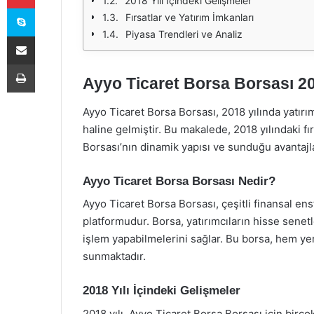
2018 Yılı İçindeki Gelişmeler
Skype
Fırsatlar ve Yatırım İmkanları
Piyasa Trendleri ve Analiz
E-Posta ile paylaş
Yazdır
Ayyo Ticaret Borsa Borsası 20
Ayyo Ticaret Borsa Borsası, 2018 yılında yatırım
haline gelmiştir. Bu makalede, 2018 yılındaki f
Borsası’nın dinamik yapısı ve sunduğu avantajlar
Ayyo Ticaret Borsa Borsası Nedir?
Ayyo Ticaret Borsa Borsası, çeşitli finansal en
platformudur. Borsa, yatırımcıların hisse senetle
işlem yapabilmelerini sağlar. Bu borsa, hem yere
sunmaktadır.
2018 Yılı İçindeki Gelişmeler
2018 yılı, Ayyo Ticaret Borsa Borsası için birçok