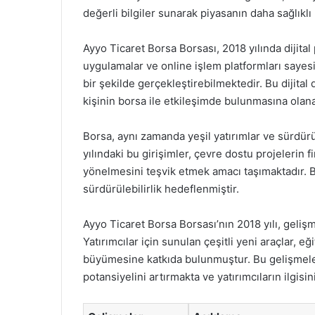
değerli bilgiler sunarak piyasanın daha sağlıkl
Ayyo Ticaret Borsa Borsası, 2018 yılında dijital
uygulamalar ve online işlem platformları sayesin
bir şekilde gerçekleştirebilmektedir. Bu dijit
kişinin borsa ile etkileşimde bulunmasına olana
Borsa, aynı zamanda yeşil yatırımlar ve sürdür
yılındaki bu girişimler, çevre dostu projelerin 
yönelmesini teşvik etmek amacı taşımaktadır.
sürdürülebilirlik hedeflenmiştir.
Ayyo Ticaret Borsa Borsası’nın 2018 yılı, gelişm
Yatırımcılar için sunulan çeşitli yeni araçlar, e
büyümesine katkıda bulunmuştur. Bu gelişmeler
potansiyelini artırmakta ve yatırımcıların ilgis