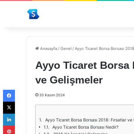
Anasayfa
/
Genel
/
Ayyo Ticaret Borsa Borsası 2018:
Ayyo Ticaret Borsa 
ve Gelişmeler
Facebook
30 Kasım 2024
X
LinkedIn
Ayyo Ticaret Borsa Borsası 2018: Fırsatlar ve
Pinterest
Ayyo Ticaret Borsa Borsası Nedir?