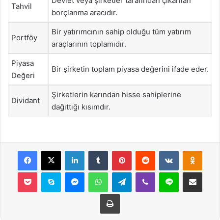
Devlet veya şirketler tarafından çıkarılan
Tahvil
borçlanma aracıdır.
Bir yatırımcının sahip olduğu tüm yatırım
Portföy
araçlarının toplamıdır.
Piyasa
Bir şirketin toplam piyasa değerini ifade eder.
Değeri
Şirketlerin karından hisse sahiplerine
Dividant
dağıttığı kısımdır.
Facebook
X
LinkedIn
Tumblr
Pinterest
Reddit
VKontakte
Odnok
Pocket
Skype
Messenger
WhatsApp
Telegram
Viber
Line
E-Posta ile payla
Yazdır