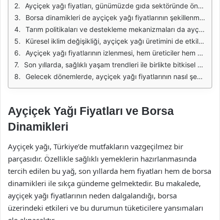
Ayçiçek yağı fiyatları, günümüzde gıda sektöründe önemli bir yere sahip olan temel bir üründür. Fiyatlar, hem yerel hem de küresel pazardaki dinamiklere bağlı olarak sürekli değişiklik göstermektedir. Üretim maliyetleri, döviz kurları, iklim koşulları ve tarımsal verimlilik gibi faktörler, ayçiçek yağı fiyatlarının belirlenmesinde etkili olmaktadır. Özellikle, döviz kurlarındaki dalgalanmalar, ithalat bağımlı olan Türkiye gibi ülkelerde fiyatların artmasına sebep olabilmektedir.
Borsa dinamikleri de ayçiçek yağı fiyatlarının şekillenmesinde önemli bir rol oynamaktadır. Tarım ürünlerinin borsa fiyatları, arz ve talep dengesine göre değişkenlik gösterir. Yüksek talep dönemlerinde fiyatlar artarken, düşük talep dönemlerinde ise fiyatlar düşebilir. Ayrıca, piyasa spekülasyonları da fiyat hareketlerini etkileyen bir diğer faktördür. Yatırımcıların borsa üzerindeki beklentileri, ayçiçek yağı gibi ürünlerin fiyatlarını doğrudan etkileyebilir.
Tarım politikaları ve destekleme mekanizmaları da ayçiçek yağı fiyatları üzerinde belirleyici bir etki yapmaktadır. Hükümetler, yerli üretimi teşvik etmek amacıyla çeşitli destekleme politikaları uygulayabilir. Bu destekler, üreticilerin maliyetlerini düşürerek, nihai ürün fiyatlarını da etkileyebilir. Aynı zamanda, tarımsal ürünlerin ihracatında uygulanan kotalar ve vergiler de fiyatlar üzerinde etki yaratabilmektedir.
Küresel iklim değişikliği, ayçiçek yağı üretimini de etkilemektedir. İklim değişikliği, tarım arazilerinin verimliliğini azaltabilir ve bu durum, ayçiçek yağı fiyatlarını yukarı yönlü etkileyecek bir faktör haline gelebilir. Özellikle sıcak hava dalgaları veya aşırı yağışlar, ayçiçek bitkilerinin gelişimini olumsuz etkileyebilir. Bu nedenle, iklim koşullarındaki değişiklikler, piyasalardaki belirsizlikleri artırarak fiyatların dalgalanmasına neden olabilir.
Ayçiçek yağı fiyatlarının izlenmesi, hem üreticiler hem de tüketiciler için büyük önem taşımaktadır. Üreticiler, maliyetlerini kontrol etmek ve karlılıklarını artırmak amacıyla piyasa dinamiklerini takip etmelidir. Tüketiciler ise, fiyat artışlarından etkilenmemek için alternatif ürünleri değerlendirme yoluna gidebilirler. Bu durum, ayçiçek yağı talebinde değişikliklere yol açabilir ve bu da borsa dinamiklerini etkileyebilir.
Son yıllarda, sağlıklı yaşam trendleri ile birlikte bitkisel yağlara olan talep artmıştır. Ayçiçek yağı, besin değerleri ve sağlık faydaları nedeniyle sıklıkla tercih edilmektedir. Bu durum, ayçiçek yağı fiyatlarını etkileyen bir başka faktör olarak karşımıza çıkmaktadır. Sağlıklı beslenme alışkanlıklarının yaygınlaşması, ayçiçek yağına olan talebi artırarak, fiyatların yükselmesine yol açabilir.
Gelecek dönemlerde, ayçiçek yağı fiyatlarının nasıl şekilleneceği konusunda belirsizlikler devam etmektedir. Piyasa dinamikleri, iklim koşulları, döviz kurları ve tarım politikaları gibi faktörlerin bir araya gelmesi, fiyatların dalgalanmasına neden olabilir. Bu nedenle, hem üreticilerin hem de tüketicilerin, piyasa gelişmelerini dikkatle takip etmesi gerekmektedir.
Ayçiçek Yağı Fiyatları ve Borsa
Dinamikleri
Ayçiçek yağı, Türkiye’de mutfakların vazgeçilmez bir
parçasıdır. Özellikle sağlıklı yemeklerin hazırlanmasında
tercih edilen bu yağ, son yıllarda hem fiyatları hem de borsa
dinamikleri ile sıkça gündeme gelmektedir. Bu makalede,
ayçiçek yağı fiyatlarının neden dalgalandığı, borsa
üzerindeki etkileri ve bu durumun tüketicilere yansımaları
ele alınacaktır.