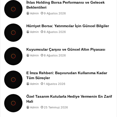
İhlas Holding Borsa Performansı ve Gelecek
Beklentileri
Admin
9 Ağustos 2026
Hürriyet Borsa: Yatırımcılar İçin Güncel Bilgiler
Admin
8 Ağustos 2026
Kuyumcular Çarşısı ve Güncel Altın Piyasası
Admin
8 Ağustos 2026
E İmza Rehberi: Başvurudan Kullanıma Kadar
Tüm Süreçler
Admin
1 Ağustos 2026
Özel Tasarım Kutularla Hediye Vermenin En Zarif
Hali
Admin
25 Temmuz 2026