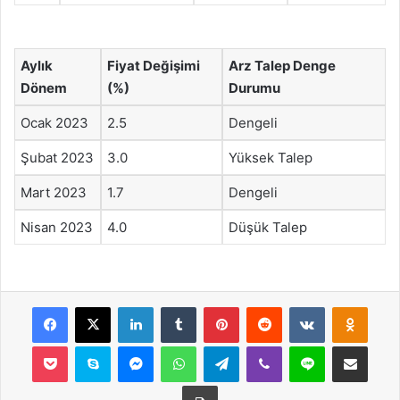
Aylık
Fiyat Değişimi
Arz Talep Denge
Dönem
(%)
Durumu
Ocak 2023
2.5
Dengeli
Şubat 2023
3.0
Yüksek Talep
Mart 2023
1.7
Dengeli
Nisan 2023
4.0
Düşük Talep
Facebook
X
LinkedIn
Tumblr
Pinterest
Reddit
VKontakte
Odnok
Pocket
Skype
Messenger
WhatsApp
Telegram
Viber
Line
E-Posta ile payla
Yazdır