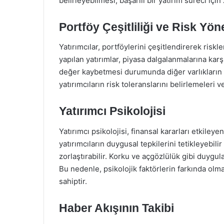
belirleyebilmesi, başarılı bir yatırım süreci için
Portföy Çeşitliliği ve Risk Yön
Yatırımcılar, portföylerini çeşitlendirerek riskler
yapılan yatırımlar, piyasa dalgalanmalarına karşı
değer kaybetmesi durumunda diğer varlıkların b
yatırımcıların risk toleranslarını belirlemeleri v
Yatırımcı Psikolojisi
Yatırımcı psikolojisi, finansal kararları etkiley
yatırımcıların duygusal tepkilerini tetikleyebili
zorlaştırabilir. Korku ve açgözlülük gibi duygula
Bu nedenle, psikolojik faktörlerin farkında olm
sahiptir.
Haber Akışının Takibi