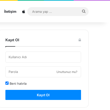
Sitemap
Arama
İletişim
yap
...
Kayıt Ol
Unuttunuz mu?
Beni hatırla
Kayıt Ol