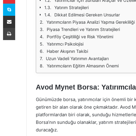
Yatırımcılar İçin Sunulan Araçlar ve Özellik
Skype
Yatırım Stratejileri
Dikkat Edilmesi Gereken Unsurlar
E-Posta ile paylaş
Yatırımcıların Piyasa Analizi Yapma Gerekliliği
Yazdır
Piyasa Trendleri ve Yatırım Stratejileri
Portföy Çeşitliliği ve Risk Yönetimi
Yatırımcı Psikolojisi
Haber Akışının Takibi
Uzun Vadeli Yatırımın Avantajları
Yatırımcıların Eğitim Almasının Önemi
Avod Mynet Borsa: Yatırımcılar
Günümüzde borsa, yatırımcılar için önemli bir k
getiren bir alan olarak öne çıkmaktadır. Avod M
platformlardan biri olarak, sunduğu hizmetler
Borsa’nın sunduğu olanaklar, yatırım stratejile
duracağız.