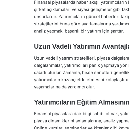
Finansal piyasalarda haber akışı, yatırımcıların 
şirket açıklamaları ve siyasi gelişmeler gibi fak
unsurlardır. Yatırımcıların güncel haberleri tak
stratejilerini buna göre ayarlamalarına yardımc
analiz yapmak, başarılı bir yatırım için şarttır.
Uzun Vadeli Yatırımın Avantajl
Uzun vadeli yatırım stratejileri, piyasa dalgalan
dalgalanmalar, yatırımcıları panik yapmaya yönl
sabırlı olurlar. Zamanla, hisse senetleri genel
yatırımcıların kazanç elde etmesini kolaylaştır
yaşamalarına da yardımcı olur.
Yatırımcıların Eğitim Almasın
Finansal piyasalara dair bilgi sahibi olmak, yatırı
piyasa dinamiklerini anlamalarına, analiz yapmal
Online kurslar, seminerler ve kitaplar gibi kaynak