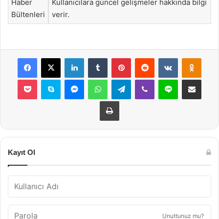
Haber
Kullanıcılara güncel gelişmeler hakkında bilgi
Bültenleri
verir.
Facebook
X
LinkedIn
Tumblr
Pinterest
Reddit
VKontakte
Odnok
Pocket
Skype
Messenger
WhatsApp
Telegram
Viber
Line
E-Posta ile payla
Yazdır
Kayıt Ol
Unuttunuz mu?