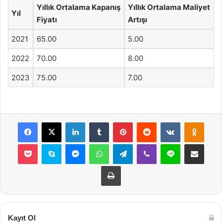
Yıllık Ortalama Kapanış
Yıllık Ortalama Maliyet
Yıl
Fiyatı
Artışı
2021
65.00
5.00
2022
70.00
8.00
2023
75.00
7.00
Facebook
X
LinkedIn
Tumblr
Pinterest
Reddit
VKontakte
Odnok
Pocket
Skype
Messenger
WhatsApp
Telegram
Viber
Line
E-Posta ile payla
Yazdır
Kayıt Ol