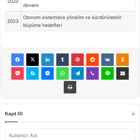
2020
devamı
Otonom sistemlere yönelim ve sürdürülebilir
2023
büyüme hedefleri
Facebook
X
LinkedIn
Tumblr
Pinterest
Reddit
VKontakte
Odnok
Pocket
Skype
Messenger
WhatsApp
Telegram
Viber
Line
E-Posta ile payla
Yazdır
Kayıt Ol