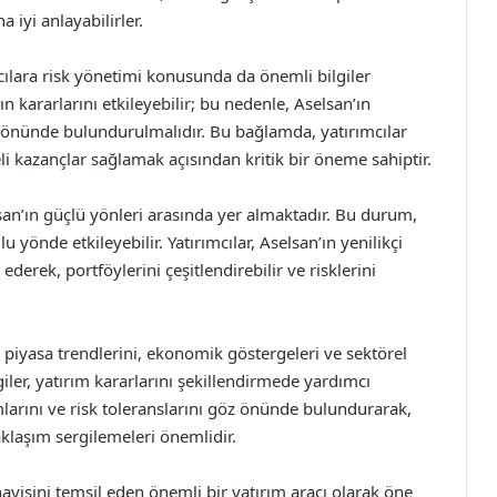
 iyi anlayabilirler.
cılara risk yönetimi konusunda da önemli bilgiler
n kararlarını etkileyebilir; bu nedenle, Aselsan’ın
 önünde bulundurulmalıdır. Bu bağlamda, yatırımcılar
eli kazançlar sağlamak açısından kritik bir öneme sahiptir.
san’ın güçlü yönleri arasında yer almaktadır. Bu durum,
yönde etkileyebilir. Yatırımcılar, Aselsan’ın yenilikçi
ederek, portföylerini çeşitlendirebilir ve risklerini
, piyasa trendlerini, ekonomik göstergeleri ve sektörel
ler, yatırım kararlarını şekillendirmede yardımcı
umlarını ve risk toleranslarını göz önünde bulundurarak,
aklaşım sergilemeleri önemlidir.
yisini temsil eden önemli bir yatırım aracı olarak öne