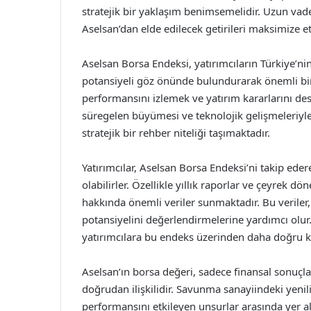
stratejik bir yaklaşım benimsemelidir. Uzun vad
Aselsan’dan elde edilecek getirileri maksimize et
Aselsan Borsa Endeksi, yatırımcıların Türkiye’ni
potansiyeli göz önünde bulundurarak önemli bir
performansını izlemek ve yatırım kararlarını de
süregelen büyümesi ve teknolojik gelişmeleriyle 
stratejik bir rehber niteliği taşımaktadır.
Yatırımcılar, Aselsan Borsa Endeksi’ni takip ede
olabilirler. Özellikle yıllık raporlar ve çeyrek d
hakkında önemli veriler sunmaktadır. Bu veriler,
potansiyelini değerlendirmelerine yardımcı olur.
yatırımcılara bu endeks üzerinden daha doğru k
Aselsan’ın borsa değeri, sadece finansal sonuçl
doğrudan ilişkilidir. Savunma sanayiindeki yenilikl
performansını etkileyen unsurlar arasında yer alm