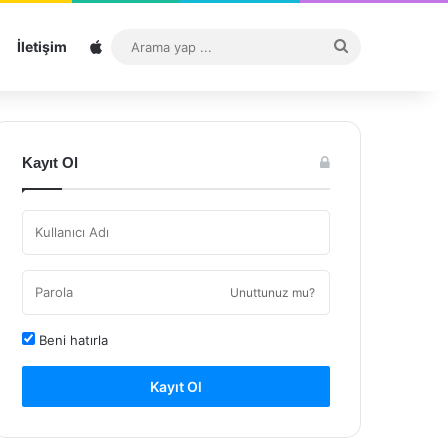
Sitemap
Arama
İletişim
yap
...
Kayıt Ol
Unuttunuz mu?
Beni hatırla
Kayıt Ol