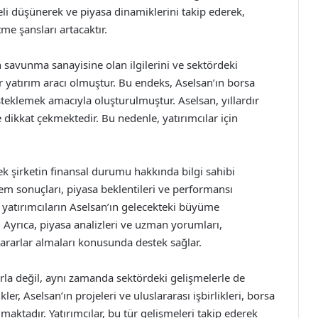
eli düşünerek ve piyasa dinamiklerini takip ederek,
me şansları artacaktır.
n savunma sanayisine olan ilgilerini ve sektördeki
 yatırım aracı olmuştur. Bu endeks, Aselsan’ın borsa
steklemek amacıyla oluşturulmuştur. Aselsan, yıllardır
dikkat çekmektedir. Bu nedenle, yatırımcılar için
rek şirketin finansal durumu hakkında bilgi sahibi
önem sonuçları, piyasa beklentileri ve performansı
 yatırımcıların Aselsan’ın gelecekteki büyüme
 Ayrıca, piyasa analizleri ve uzman yorumları,
ararlar almaları konusunda destek sağlar.
arla değil, aynı zamanda sektördeki gelişmelerle de
er, Aselsan’ın projeleri ve uluslararası işbirlikleri, borsa
aktadır. Yatırımcılar, bu tür gelişmeleri takip ederek