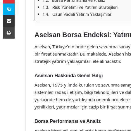
Borsa Performansı ve Analiz
Skype
Risk Yönetimi ve Yatırım Stratejileri
Uzun Vadeli Yatırım Yaklaşımları
E-Posta ile paylaş
Yazdır
Aselsan Borsa Endeksi: Yatırım
Aselsan, Türkiye’nin önde gelen savunma sanayi ş
bir fırsat sunmaktadır. Bu makalede, Aselsan his
stratejik yatırım yaklaşımları ele alınacaktır.
Aselsan Hakkında Genel Bilgi
Aselsan, 1975 yılında kurulan ve savunma sanayi 
sistemler, radar, iletişim, bilgi teknolojileri v
yurtiçinde hem de yurtdışında önemli projelere 
yenilikleri, yatırımcılar için cazip bir fırsat sunm
Borsa Performansı ve Analiz
Aselsan hisseleri, son yıllarda borsa performansı 