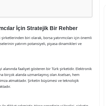
cılar İçin Stratejik Bir Rehber
irketlerinden biri olarak, borsa yatırımcıları için önemli
selerinin yatırım potansiyeli, piyasa dinamikleri ve
alanında faaliyet gösteren bir Türk şirketidir. Elektronik
e daha birçok alanda uzmanlaşmış olan Aselsan, hem
imza atmaktadır. Şirketin büyümesi ve teknolojik
aktadır.
ile dikkat çekmiştir. Hisse senedinin yükselişi, şirketin