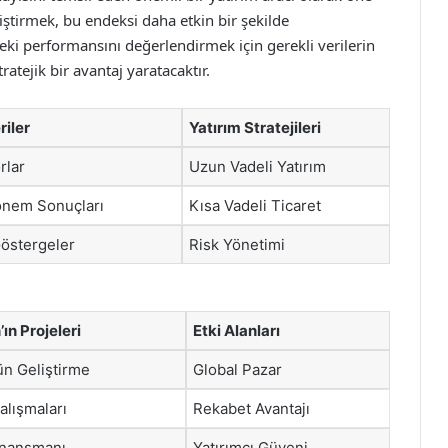
geliştirmek, bu endeksi daha etkin bir şekilde
teki performansını değerlendirmek için gerekli verilerin
ratejik bir avantaj yaratacaktır.
riler
Yatırım Stratejileri
rlar
Uzun Vadeli Yatırım
nem Sonuçları
Kısa Vadeli Ticaret
Göstergeler
Risk Yönetimi
ın Projeleri
Etki Alanları
ün Geliştirme
Global Pazar
alışmaları
Rekabet Avantajı
inansmanı
Yatırımcı Güveni