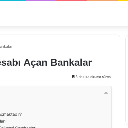
ankalar
esabı Açan Bankalar
3 dakika okuma süresi
 Açmaktadır?
arı
Edilmesi Gerekenler