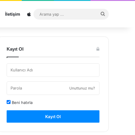
Sitemap
Arama
İletişim
yap
...
Kayıt Ol
Unuttunuz mu?
Beni hatırla
Kayıt Ol