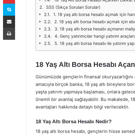
Skype
SSS (Sıkça Sorulan Sorular)
1. 18 yaş altı borsa hesabı açmak için han
E-Posta ile paylaş
2. 18 yaş altı borsa hesabı açmak için eb
Yazdır
3. 18 yaş altı borsa hesabı açmanın maliye
4. Genç yatırımcılar hangi yatırım araçları
5. 18 yaş altı borsa hesabı ile yatırım yap
18 Yaş Altı Borsa Hesabı Aça
Günümüzde gençlerin finansal okuryazarlığını a
amacıyla birçok banka, 18 yaş altı bireylere b
yaşta yatırım yapmaya başlaması, onlara gelec
önemli bir avantaj sağlayabilir. Bu makalede, 1
avantajları hakkında detaylı bilgi verilecektir.
18 Yaş Altı Borsa Hesabı Nedir?
18 yaş altı borsa hesabı, gençlerin hisse senedi